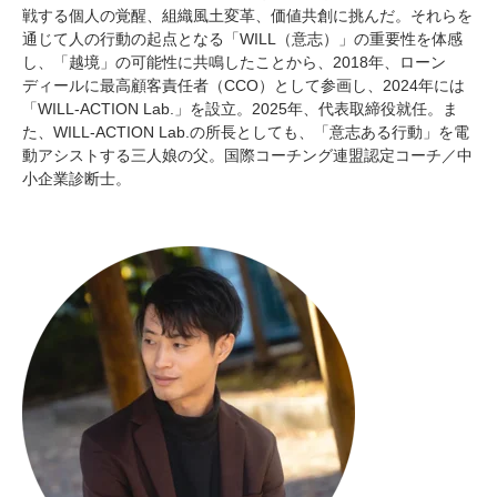
戦する個人の覚醒、組織風土変革、価値共創に挑んだ。それらを
通じて人の行動の起点となる「WILL（意志）」の重要性を体感
し、「越境」の可能性に共鳴したことから、2018年、ローン
ディールに最高顧客責任者（CCO）として参画し、2024年には
「WILL-ACTION Lab.」を設立。2025年、代表取締役就任。ま
た、WILL-ACTION Lab.の所長としても、「意志ある行動」を電
動アシストする三人娘の父。国際コーチング連盟認定コーチ／中
小企業診断士。